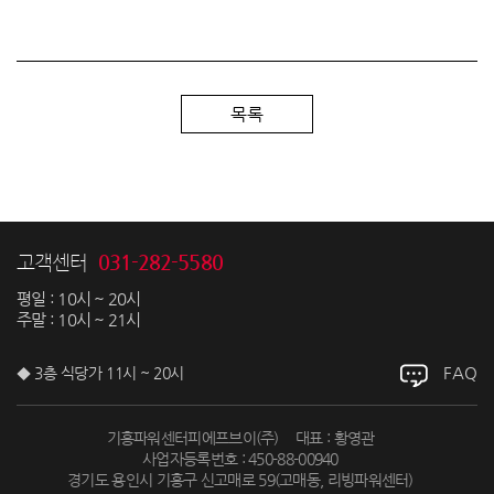
목록
031-282-5580
고객센터
평일 : 10시 ~ 20시
주말 : 10시 ~ 21시
FAQ
◆ 3층 식당가 11시 ~ 20시
기흥파워센터피에프브이(주)
대표 : 황영관
사업자등록번호 : 450-88-00940
경기도 용인시 기흥구 신고매로 59(고매동, 리빙파워센터)