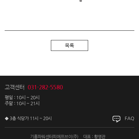
목록
031-282-5580
고객센터
평일 : 10시 ~ 20시
주말 : 10시 ~ 21시
FAQ
◆ 3층 식당가 11시 ~ 20시
기흥파워센터피에프브이(주)
대표 : 황영관