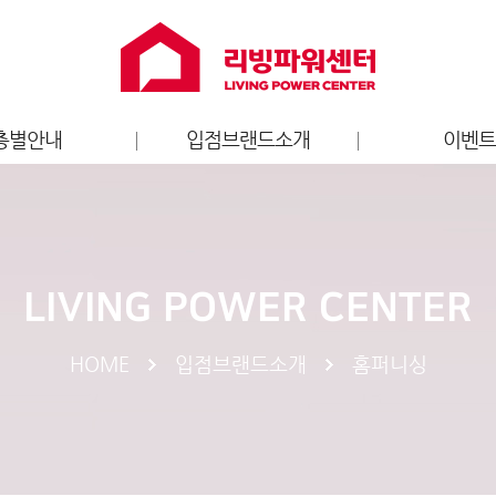
층별안내
입점브랜드소개
이벤
층별안내도
홈퍼니싱
리빙파워센터
가전
브랜드 이
키즈
LIVING POWER CENTER
엔터테인먼트
라이프스타일
HOME
입점브랜드소개
홈퍼니싱
스포츠
서비스
푸드/카페