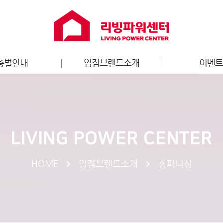
층별안내
입점브랜드소개
이벤
층별안내도
홈퍼니싱
리빙파워센터
가전
브랜드 이
키즈
LIVING POWER CENTER
엔터테인먼트
라이프스타일
HOME
입점브랜드소개
홈퍼니싱
스포츠
서비스
푸드/카페