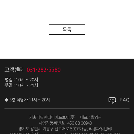
목록
031-282-5580
고객센터
평일 : 10시 ~ 20시
주말 : 10시 ~ 21시
FAQ
◆ 3층 식당가 11시 ~ 20시
기흥파워센터피에프브이(주)
대표 : 황영관
사업자등록번호 : 450-88-00940
경기도 용인시 기흥구 신고매로 59(고매동, 리빙파워센터)