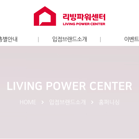
층별안내
입점브랜드소개
이벤
층별안내도
홈퍼니싱
리빙파워센터
가전
브랜드 이
키즈
LIVING POWER CENTER
엔터테인먼트
라이프스타일
HOME
입점브랜드소개
홈퍼니싱
스포츠
서비스
푸드/카페