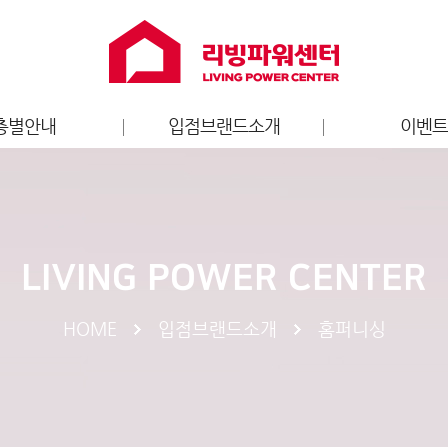
층별안내
입점브랜드소개
이벤
층별안내도
홈퍼니싱
리빙파워센터
가전
브랜드 이
키즈
LIVING POWER CENTER
엔터테인먼트
라이프스타일
HOME
입점브랜드소개
홈퍼니싱
스포츠
서비스
푸드/카페