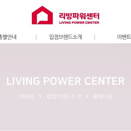
층별안내
입점브랜드소개
이벤
층별안내도
홈퍼니싱
리빙파워센터
가전
브랜드 이
키즈
LIVING POWER CENTER
엔터테인먼트
라이프스타일
HOME
입점브랜드소개
홈퍼니싱
스포츠
서비스
푸드/카페