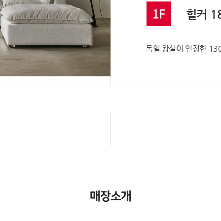
1F
힐커 1
독일 왕실이 인정한 13
매장소개