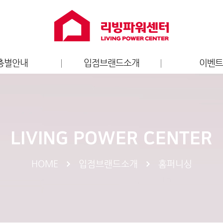
층별안내
입점브랜드소개
이벤
층별안내도
홈퍼니싱
리빙파워센터
가전
브랜드 이
키즈
LIVING POWER CENTER
엔터테인먼트
라이프스타일
HOME
입점브랜드소개
홈퍼니싱
스포츠
서비스
푸드/카페