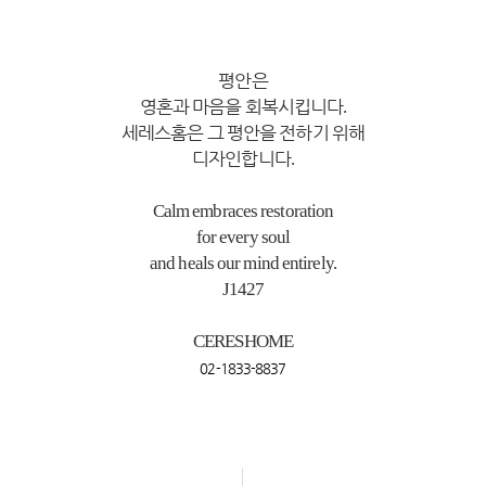
평안은
영혼과
마음을
회복시킵니다
.
세레스홈은
그
평안을
전하기
위해
디자인합니다
.
Calm embraces restoration
for every soul
and heals our mind entirely.
J1427
CERESHOME
02-1833-8837