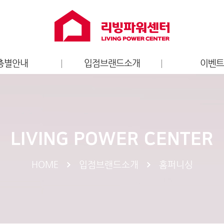
층별안내
입점브랜드소개
이벤
층별안내도
홈퍼니싱
리빙파워센터
가전
브랜드 이
키즈
LIVING POWER CENTER
엔터테인먼트
라이프스타일
HOME
입점브랜드소개
홈퍼니싱
스포츠
서비스
푸드/카페