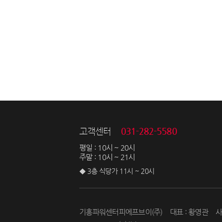
031-282-5580
고객센터
평일 : 10시 ~ 20시
주말 : 10시 ~ 21시
◆ 3층 식당가 11시 ~ 20시
기흥파워센터피에프브이(주)
대표 : 황영관
사