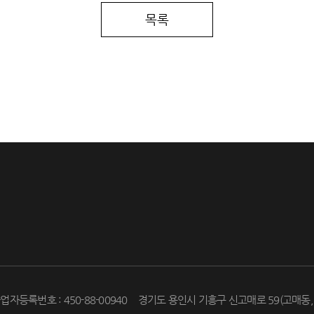
목록
업자등록번호 : 450-88-00940
경기도 용인시 기흥구 신고매로 59(고매동