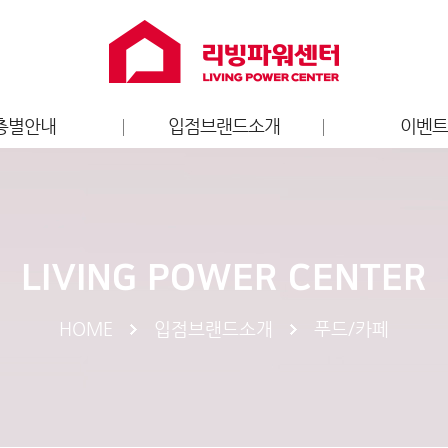
층별안내
입점브랜드소개
이벤
층별안내도
홈퍼니싱
리빙파워센터
가전
브랜드 이
키즈
LIVING POWER CENTER
엔터테인먼트
라이프스타일
HOME
입점브랜드소개
푸드/카페
스포츠
서비스
푸드/카페