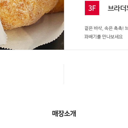
3F
브라더
겉은 바삭, 속은 촉촉
꽈배기를 만나보세요
매장소개