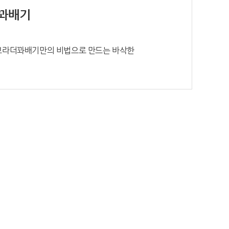
꽈배기
! 브라더꽈배기만의 비법으로 만드는 바삭한