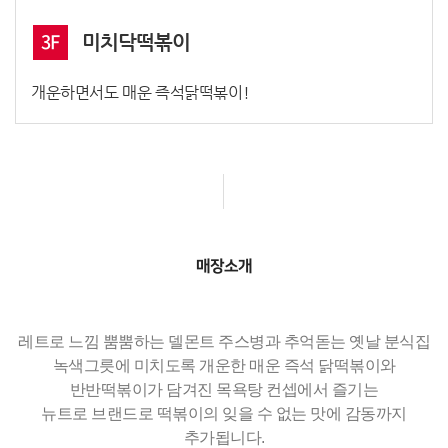
3F
미치닥떡볶이
개운하면서도 매운 즉석닭떡볶이!
매장소개
레트로 느낌 뿜뿜하는 델몬트 주스병과 추억돋는 옛날 분식집
녹색그릇에 미치도록 개운한 매운 즉석 닭떡볶이와
반반떡볶이가 담겨진 목욕탕 컨셉에서 즐기는
뉴트로 브랜드로 떡볶이의 잊을 수 없는 맛에 감동까지
추가됩니다.