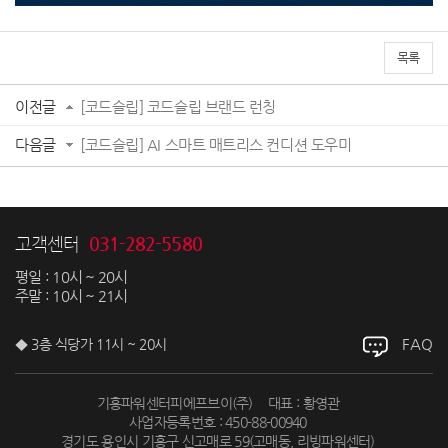
목록
이전글
[코드슬립] 코드슬립 브랜드 런칭
다음글
[코드슬립] AI 스마트 매트리스 컨디션 도우미
031-282-5580
고객센터
평일 : 10시 ~ 20시
주말 : 10시 ~ 21시
FAQ
◆ 3층 식당가 11시 ~ 20시
기흥파워센터피에프브이(주)
대표 : 황영관
사업자등록번호 : 450-88-00940
경기도 용인시 기흥구 신고매로 59(고매동, 리빙파워센터)