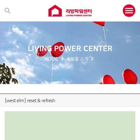
LIVING POWER CENTER
HOME
쇼핑몰 소개
[west elm] reset & refresh