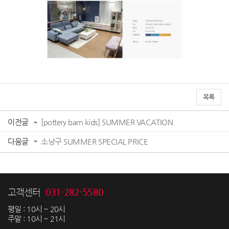
목록
이전글
[pottery barn kids] SUMMER VACATION
다음글
소낭구 SUMMER SPECIAL PRICE
031-282-5580
고객센터
평일 : 10시 ~ 20시
주말 : 10시 ~ 21시