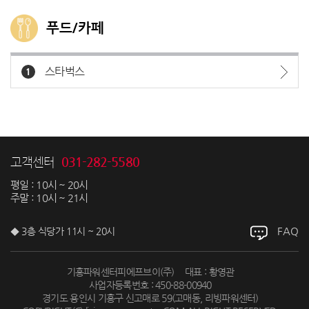
푸드/카페
스타벅스
1
031-282-5580
고객센터
평일 : 10시 ~ 20시
주말 : 10시 ~ 21시
FAQ
◆ 3층 식당가 11시 ~ 20시
기흥파워센터피에프브이(주)
대표 : 황영관
사업자등록번호 : 450-88-00940
경기도 용인시 기흥구 신고매로 59(고매동, 리빙파워센터)