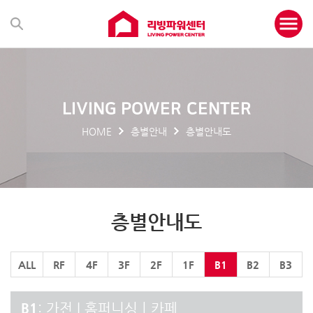
LIVING POWER CENTER
HOME
층별안내
층별안내도
층별안내도
ALL
RF
4F
3F
2F
1F
B1
B2
B3
B1
: 가전 | 홈퍼니싱ㅣ카페