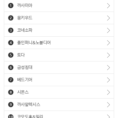
까사미아
1
몽키우드
2
코네소파
3
폴인퍼니&노블디어
4
토다
5
금성침대
6
베드기어
7
시몬스
8
까사알렉시스
9
코모도홈&밀리
10