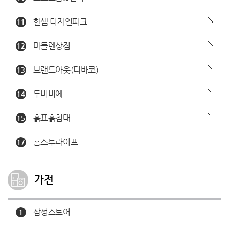
한샘 디자인파크
11
마들렌상점
12
브랜드아웃(디바코)
13
두비비에
14
흙표흙침대
15
홈스투라이프
17
가전
삼성스토어
1