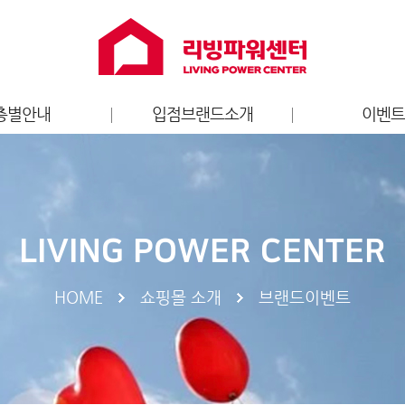
층별안내
입점브랜드소개
이벤
층별안내도
홈퍼니싱
리빙파워센터
가전
브랜드 이
키즈
LIVING POWER CENTER
엔터테인먼트
라이프스타일
HOME
쇼핑몰 소개
브랜드이벤트
스포츠
서비스
푸드/카페