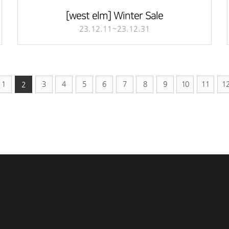
[west elm] Winter Sale
23.12.11~23.12.31
1
3
4
5
6
7
8
9
10
11
1
2